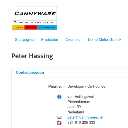
Startpagina
Producten
Over ons
Demo Motor Grafiek
Peter Hassing
Contactpersoon
Positie:
Developer / Co-Founder
van Hottingawei 11
Pietersbierum
8856 BX
Nederland
peter@cannyware.net
+31 610 205 333