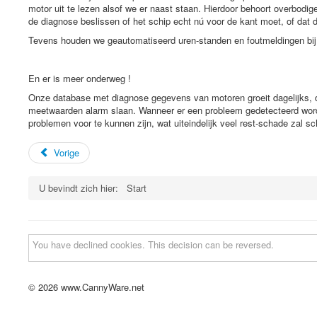
motor uit te lezen alsof we er naast staan. Hierdoor behoort overbod
de diagnose beslissen of het schip echt nú voor de kant moet, of dat 
Tevens houden we geautomatiseerd uren-standen en foutmeldingen bij 
En er is meer onderweg !
Onze database met diagnose gegevens van motoren groeit dagelijks, do
meetwaarden alarm slaan. Wanneer er een probleem gedetecteerd wordt 
problemen voor te kunnen zijn, wat uiteindelijk veel rest-schade zal sc
Vorige
U bevindt zich hier:
Start
You have declined cookies. This decision can be reversed.
© 2026 www.CannyWare.net