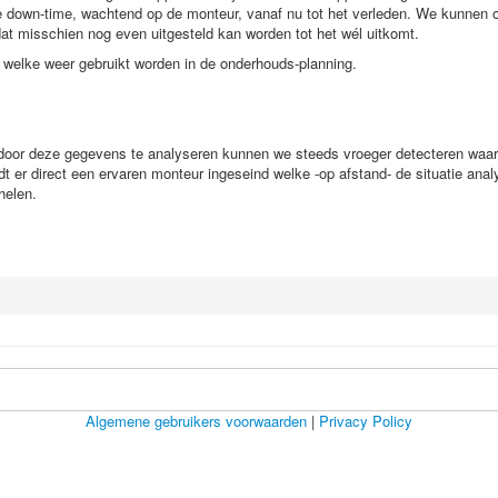
ige down-time, wachtend op de monteur, vanaf nu tot het verleden. We kunne
dat misschien nog even uitgesteld kan worden tot het wél uitkomt.
welke weer gebruikt worden in de onderhouds-planning.
or deze gegevens te analyseren kunnen we steeds vroeger detecteren waar het
er direct een ervaren monteur ingeseind welke -op afstand- de situatie anal
helen.
Algemene gebruikers voorwaarden
|
Privacy Policy