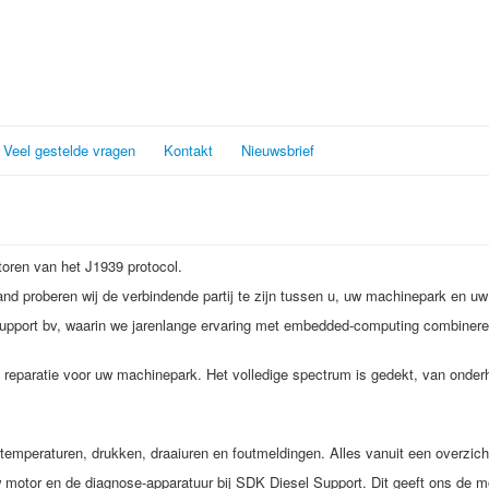
Veel gestelde vragen
Kontakt
Nieuwsbrief
toren van het J1939 protocol.
d proberen wij de verbindende partij te zijn tussen u, uw machinepark en uw 
ort bv, waarin we jarenlange ervaring met embedded-computing combineren m
eparatie voor uw machinepark. Het volledige spectrum is gedekt, van onderho
mperaturen, drukken, draaiuren en foutmeldingen. Alles vanuit een overzicht
 motor en de diagnose-apparatuur bij SDK Diesel Support. Dit geeft ons de 